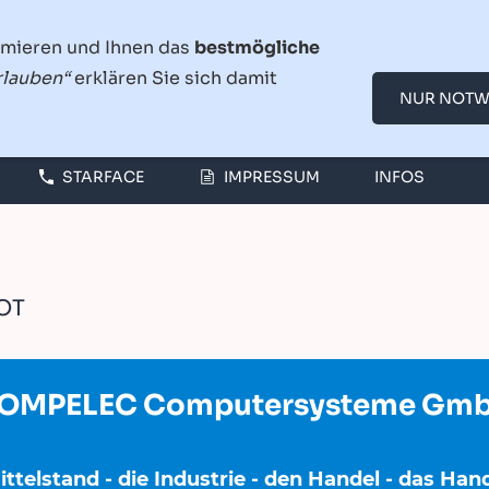
imieren und Ihnen das
bestmögliche
rlauben“
erklären Sie sich damit
NUR NOTW
EB-PORTAL
INTREXX
PROFESSIONAL ERP
STARFACE
IMPRESSUM
INFOS
OT
OMPELEC Computersysteme Gm
ttelstand - die Industrie - den Handel - das Hand