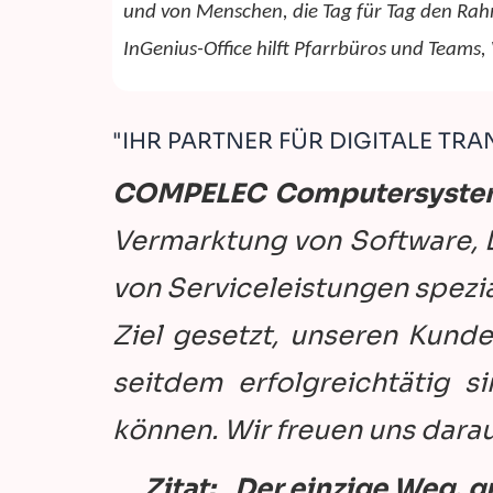
u
nd von Menschen, die Tag für Tag den Rah
InGenius-Office hilft Pfarrbüros und Teams,
"IHR PARTNER FÜR DIGITALE TR
COMPELEC Computersyst
Vermarktung von Software,
von Serviceleistungen spezial
Ziel gesetzt, unseren Kunde
seitdem erfolgreichtätig 
können. Wir freuen uns darauf
Zitat: „Der einzige Weg, gr