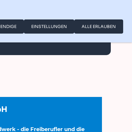
ENDIGE
EINSTELLUNGEN
ALLE ERLAUBEN
-PMS
PMS32
bH
werk - die Freiberufler und die